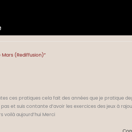
 Mars (Rediffusion)”
utes ces pratiques cela fait des années que je pratique d
e pas et suis contante d’avoir les exercices des jeux à raj
 voilà aujourd’hui Merci
Con