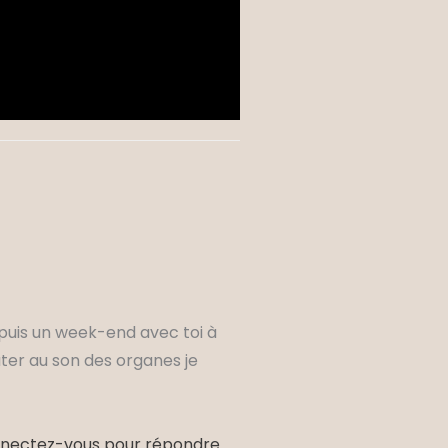
epuis un week-end avec toi à
outer au son des organes je
nectez-vous pour répondre