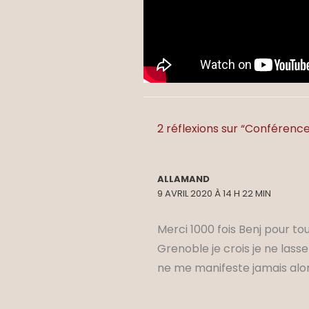
2 réflexions sur “Conférence
ALLAMAND
9 AVRIL 2020 À 14 H 22 MIN
Merci 1000 fois Benj pour to
Grenoble je crois je ne lass
ne me manifeste jamais alors