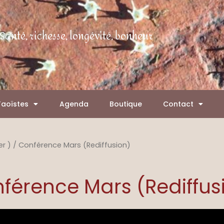
Santé, richesse, longévité, bonheur
Taoïstes
Agenda
Boutique
Contact
er )
/ Conférence Mars (Rediffusion)
férence Mars (Rediffus