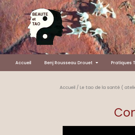
Aller
Panneau de gestion des cookies
au
contenu
Accueil
Benj Rousseau Drouet
Pratiques 
Accueil
/
Le tao de la santé ( ateli
Con