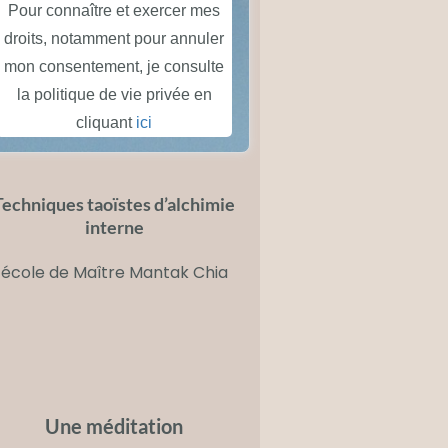
Pour connaître et exercer mes
droits, notamment pour annuler
mon consentement, je consulte
la politique de vie privée en
cliquant
ici
Techniques taoïstes d’alchimie
interne
école de
Maître Mantak Chia
Une méditation