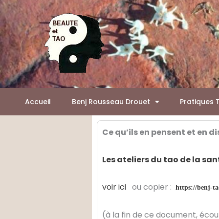
Aller
Panneau de gestion des cookies
au
contenu
Accueil
Benj Rousseau Drouet
Pratiques 
Ce qu’ils en pensent et en di
Les ateliers du tao de la san
voir ici
ou copier :
https://benj-ta
(à la fin de ce document, écout