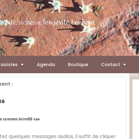
Santé, richesse, longévité, bonheur
Taoïstes
Agenda
Boutique
Contact
sent :
té
o.systeme.io/redif-tao
ez quelques messages audios, il suffit de cliquer