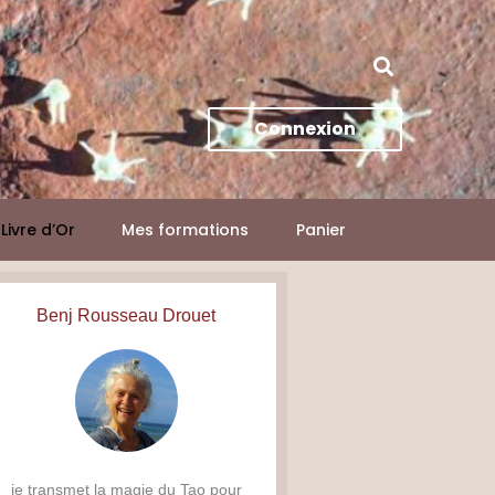
Connexion
Livre d’Or
Mes formations
Panier
Benj Rousseau Drouet
je transmet la magie du Tao pour