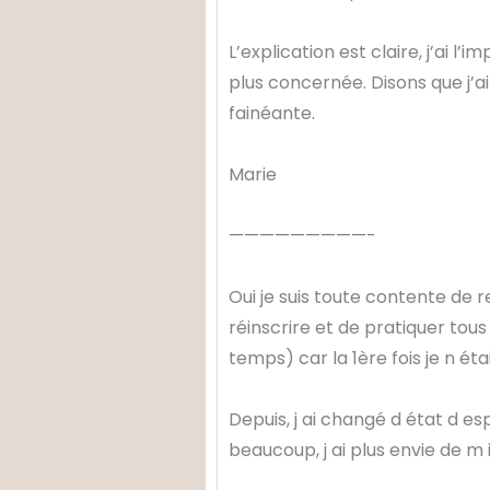
L’explication est claire, j’ai l
plus concernée. Disons que j’a
fainéante.
Marie
—————————-
Oui je suis toute contente de r
réinscrire et de pratiquer tous 
temps) car la 1ère fois je n éta
Depuis, j ai changé d état d es
beaucoup, j ai plus envie de m 