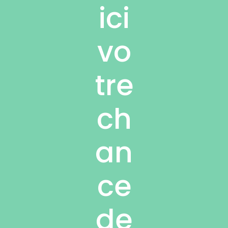
ici
vo
tre
ch
an
ce
de