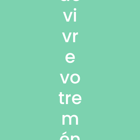
vi
vr
e
vo
tre
m
én