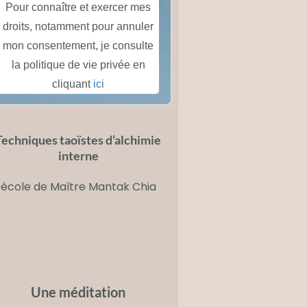
Pour connaître et exercer mes
droits, notamment pour annuler
mon consentement, je consulte
la politique de vie privée en
cliquant
ici
Techniques taoïstes d’alchimie
interne
école de
Maître Mantak Chia
Une méditation