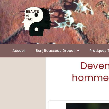
Aller
Panneau de gestion des cookies
au
contenu
Accueil
Benj Rousseau Drouet
Pratiques 
Deven
hommes 