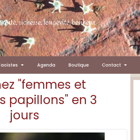
Santé, richesse, longévité, bonheur
Taoïstes
Agenda
Boutique
Contact
ez "femmes et
papillons" en 3
jours