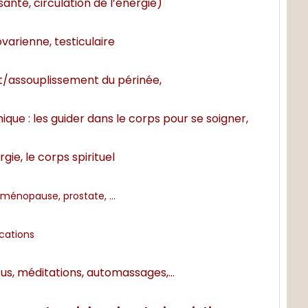
santé, circulation de l’énergie)
varienne, testiculaire
/assouplissement du périnée,
ue : les guider dans le corps pour se soigner,
rgie, le corps spirituel
s, ménopause, prostate, …
cations
êtus, méditations, automassages,…