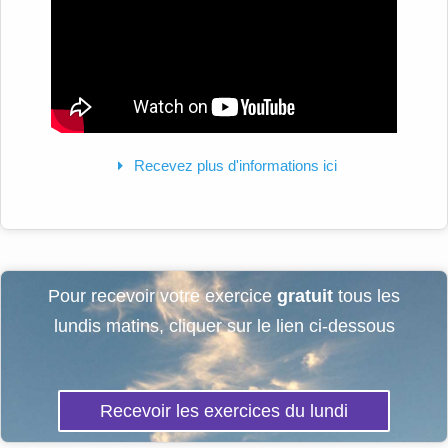
Recevez plus d'informations ici
Pour recevoir votre exercice
gratuit
tous les
lundis matins, cliquer sur le lien ci-dessous
Recevoir les exercices du lundi