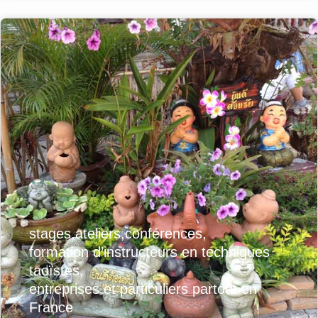
stages,ateliers,conférences,
formation d’instructeurs en techniques
taoïstes,
entreprises et particuliers partout en
France