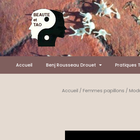
Aller
Panneau de gestion des cookies
au
contenu
Accueil
Benj Rousseau Drouet
Pratiques 
Accueil
/
Femmes papillons
/
Modul