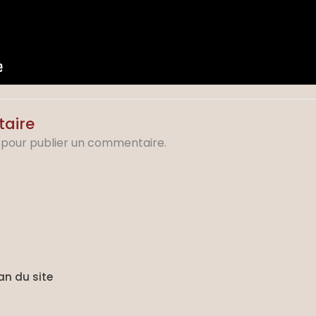
taire
pour publier un commentaire.
an du site