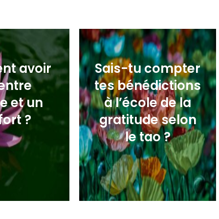
t avoir
Sais-tu compter
entre
tes bénédictions
e et un
à l’école de la
fort ?
gratitude selon
le tao ?