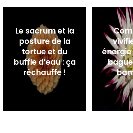
Le sacrum et la
Com
posture de la
vivif
tortue et du
énergie
buffle d’eau : ça
bague
réchauffe !
ba
17,00
€
17,