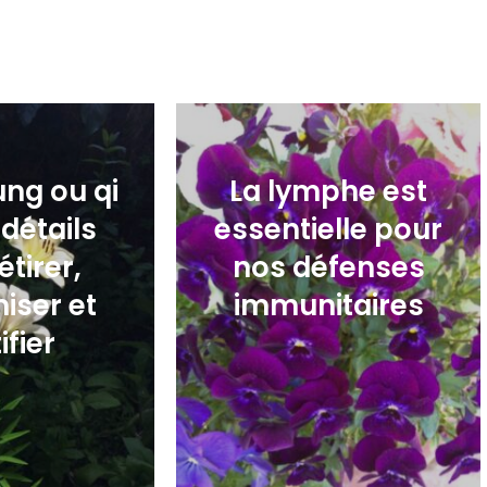
00
€
17,00
€
ung ou qi
La lymphe est
 détails
essentielle pour
étirer,
nos défenses
iser et
immunitaires
ifier