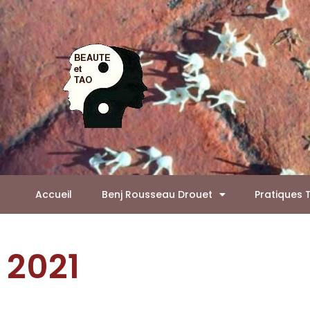
Aller
Panneau de gestion des cookies
au
contenu
Accueil
Benj Rousseau Drouet
Pratiques 
2021