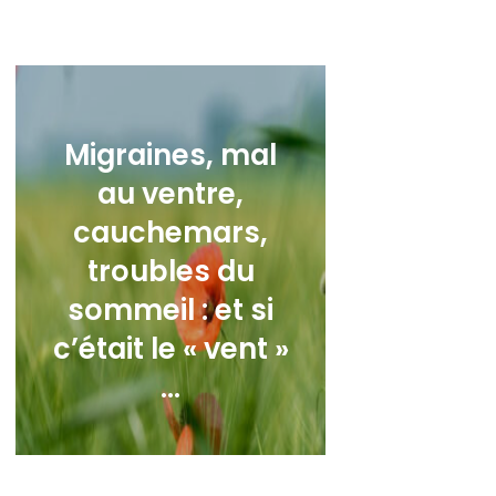
Migraines, mal
au ventre,
cauchemars,
troubles du
sommeil : et si
c’était le « vent »
…