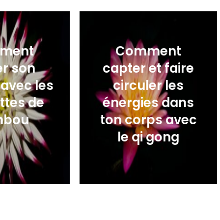
ment
Comment
ier son
capter et faire
 avec les
circuler les
ttes de
énergies dans
mbou
ton corps avec
le qi gong
00
€
17,00
€