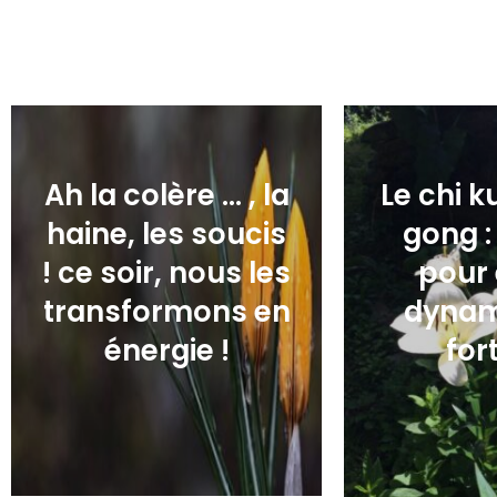
17,00
€
17,
Ah la colère … , la
Le chi k
haine, les soucis
gong :
! ce soir, nous les
pour 
transformons en
dynam
énergie !
fort