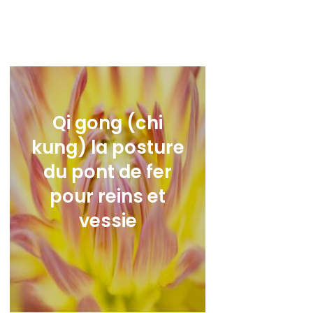
17,00
€
Qi gong (chi
kung) la posture
du pont de fer
pour reins et
vessie