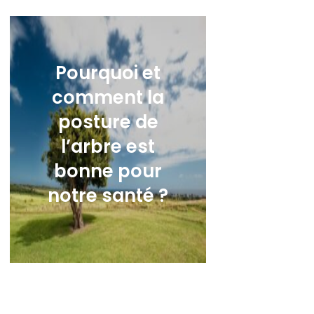
Pourquoi et
comment la
posture de
l’arbre est
bonne pour
notre santé ?
17,00
€