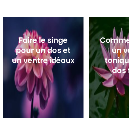
Faire le singe
Commen
pour un dos et
un v
un ventre idéaux
toniqu
dos 