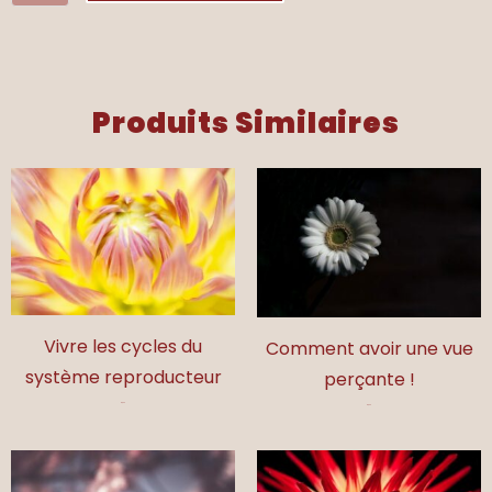
de
Soutenir
les
poumons
Produits Similaires
pour
un
automne
en
pleine
forme
Vivre les cycles du
Comment avoir une vue
système reproducteur​
perçante !
17,00
€
17,00
€