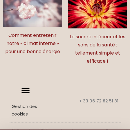
Comment entretenir
Le sourire intérieur et les
notre « climat interne »
sons de la santé :
pour une bonne énergie
tellement simple et
efficace !
17,00
€
17,00
€
+ 33 06 72 82 51 81
Gestion des
cookies