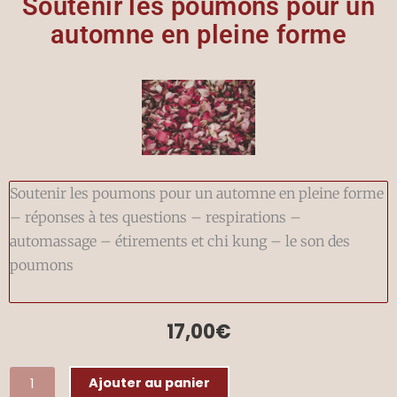
Soutenir les poumons pour un
automne en pleine forme
Soutenir les poumons pour un automne en pleine forme
– réponses à tes questions – respirations –
automassage – étirements et chi kung – le son des
poumons
17,00
€
quantité
Ajouter au panier