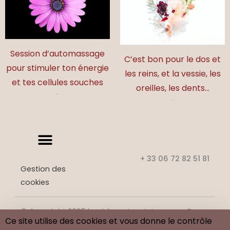
Session d’automassage
C’est bon pour le dos et
pour stimuler ton énergie
les reins, et la vessie, les
et tes cellules souches
oreilles, les dents…
17,00
€
17,00
€
+ 33 06 72 82 51 81
Gestion des
cookies
© Copyright 2025 benj-beaute-et-tao.com. Tous
Ce site utilise des cookies et vous donne le contrôle
droits réservés.