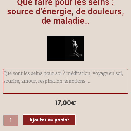
Que faire pour les seins :
source d’énergie, de douleurs,
de maladie..
Que sont les seins pour soi ? méditation, voyage en soi,
sourire, amour, respiration, émotions,…
17,00
€
quantité
Ajouter au panier
de