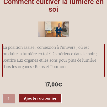
Comment cultiver la lumière en
soi
La position assise : connexion à l’univers ; où est
produite la lumière en toi ? l’expérience dans le noir ;
Sourire aux organes et les sons pour plus de lumière
dans les organes : Reins et Poumons
17,00
€
quantité
Ajouter au panier
de