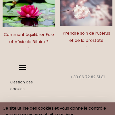
Prendre soin de l’utérus
Comment équilibrer Foie
et de la prostate
et Vésicule Biliaire ?
17,00
€
17,00
€
+ 33 06 72 82 51 81
Gestion des
cookies
© Copyright 2025 benj-beaute-et-tao.com. Tous
Ce site utilise des cookies et vous donne le contrôle
droits réservés.
sur ceux que vous souhaitez activer