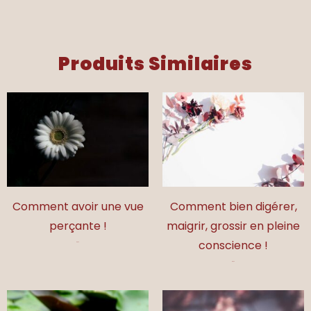
Comment
cultiver
la
Produits Similaires
lumière
en
soi
Comment avoir une vue
Comment bien digérer,
perçante !
maigrir, grossir en pleine
conscience !
17,00
€
17,00
€