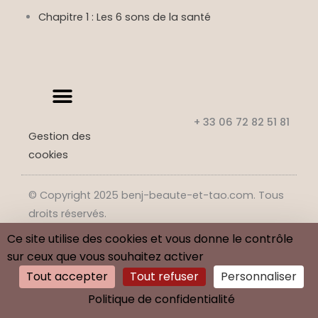
Chapitre 1 : Les 6 sons de la santé
+ 33 06 72 82 51 81
Gestion des
cookies
© Copyright 2025 benj-beaute-et-tao.com. Tous
droits réservés.
Ce site utilise des cookies et vous donne le contrôle
F
T
G
P
a
w
o
i
sur ceux que vous souhaitez activer
c
i
o
n
e
t
g
t
Tout accepter
Tout refuser
Personnaliser
b
t
l
e
o
e
e
r
o
r
-
e
Politique de confidentialité
k
p
s
l
t