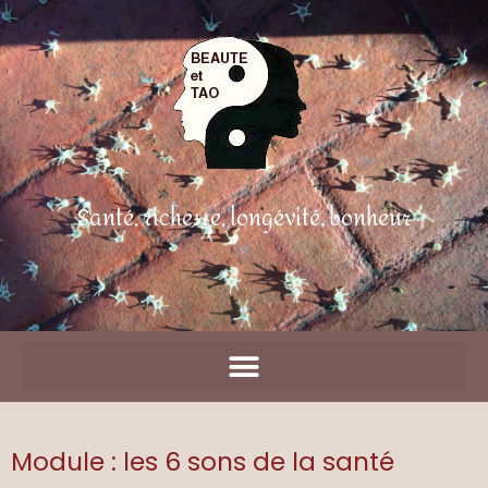
Aller
Panneau de gestion des cookies
au
contenu
Santé, richesse, longévité, bonheur
Module : les 6 sons de la santé