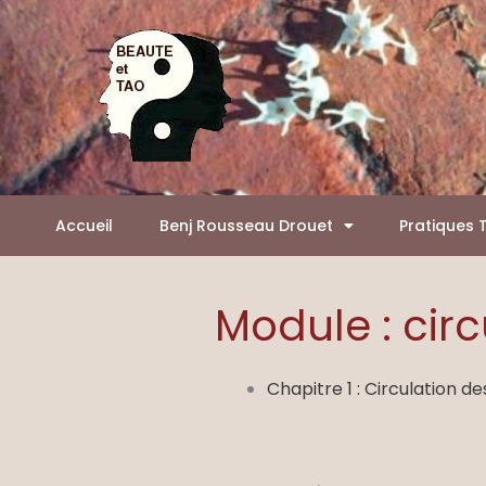
Aller
Panneau de gestion des cookies
au
contenu
Accueil
Benj Rousseau Drouet
Pratiques 
Module : cir
Chapitre 1 : Circulation d