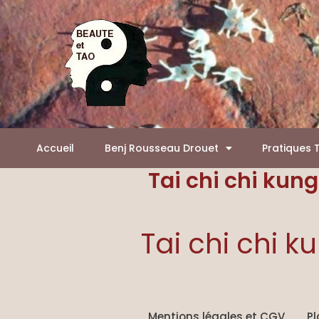
Aller
Panneau de gestion des cookies
au
contenu
Accueil
Benj Rousseau Drouet
Pratiques 
Tai chi chi kung
Tai chi chi ku
Mentions légales et CGV
Pl