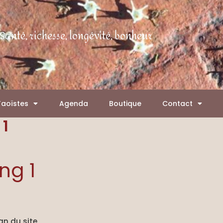
Santé, richesse, longévité, bonheur
Taoïstes
Agenda
Boutique
Contact
 1
ng 1
an du site