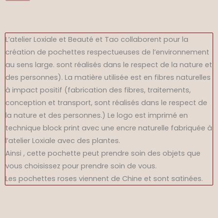
Pochette
rose
pour
L’atelier Loxiale et Beauté et Tao collaborent pour la
œufs
création de pochettes respectueuses de l’environnement
de
au sens large. sont réalisés dans le respect de la nature et
jade
des personnes). La matière utilisée est en fibres naturelles
à impact positif (fabrication des fibres, traitements,
conception et transport, sont réalisés dans le respect de
la nature et des personnes.) Le logo est imprimé en
technique block print avec une encre naturelle fabriquée à
l’atelier Loxiale avec des plantes.
Ainsi , cette pochette peut prendre soin des objets que
vous choisissez pour prendre soin de vous.
Les pochettes roses viennent de Chine et sont satinées.