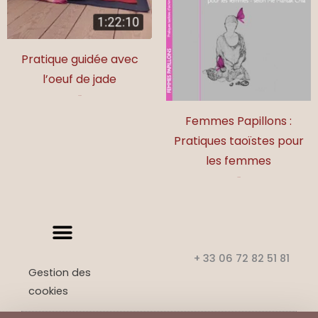
Pratique guidée avec
l’oeuf de jade
97,00
€
Femmes Papillons :
Pratiques taoïstes pour
les femmes
32,00
€
+ 33 06 72 82 51 81
Gestion des
cookies