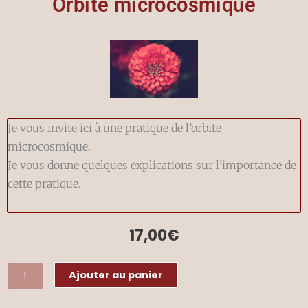
Orbite microcosmique
Je vous invite ici à une pratique de l’orbite
microcosmique.
Je vous donne quelques explications sur l’importance de
cette pratique.
17,00
€
quantité
Ajouter au panier
de
Orbite