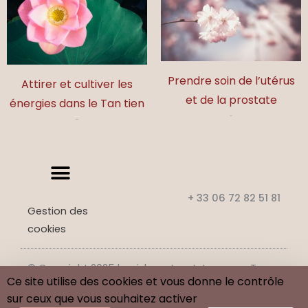
Prendre soin de l’utérus
Attirer et cultiver les
et de la prostate
énergies dans le Tan tien
17,00
€
17,00
€
+ 33 06 72 82 51 81
Gestion des
cookies
© Copyright 2025 benj-beaute-et-tao.com. Tous
Ce site utilise des cookies et vous donne le contrôle
droits réservés.
sur ceux que vous souhaitez activer