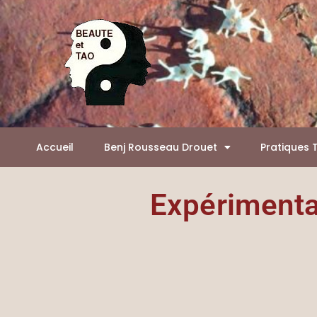
Aller
Panneau de gestion des cookies
au
contenu
Accueil
Benj Rousseau Drouet
Pratiques 
Expérimentat