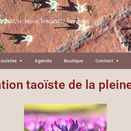
Santé, richesse, longévité, bonheur
Taoïstes
Agenda
Boutique
Contact
ion taoïste de la plei