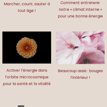
Comment entretenir
Marcher, courir, sauter à
notre « climat interne »
tout âge !
pour une bonne énergie
17,00
€
17,00
€
Activer l’énergie dans
Beaucoup assis : bouges
l’orbite microcosmique
l’intérieur !
pour la santé et la vitalité
17,00
€
17,00
€