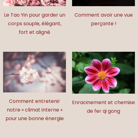
et
sons
Le Tao Yin pour garder un
Comment avoir une vue
corps souple, élégant,
perçante !
fort et aligné
17,00
€
17,00
€
Comment entretenir
Enracinement et chemise
notre « climat interne »
de fer qi gong
pour une bonne énergie
17,00
€
17,00
€