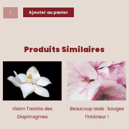
quantité
Ajouter au panier
de
Bien
commencer
l'année
Produits Similaires
avec
le
Tao
Vision Taoïste des
Beaucoup assis : bouges
Diaphragmes
l’intérieur !
17,00
€
17,00
€