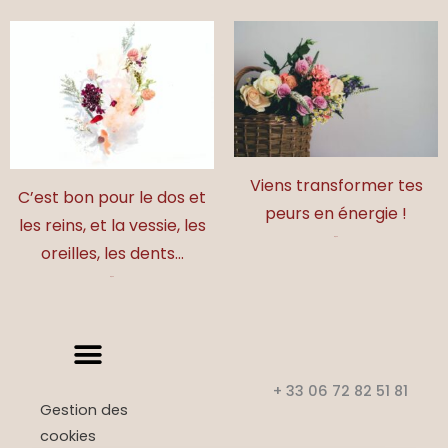
Viens transformer tes
C’est bon pour le dos et
peurs en énergie !
les reins, et la vessie, les
17,00
€
oreilles, les dents…
17,00
€
+ 33 06 72 82 51 81
Gestion des
cookies