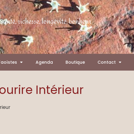
Santé, richesse, longévité, bonheur
Taoïstes
Agenda
Boutique
Contact
ourire Intérieur
rieur