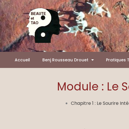
Aller
Panneau de gestion des cookies
au
contenu
Accueil
Benj Rousseau Drouet
Pratiques 
Module : Le S
Chapitre 1 : Le Sourire Inté